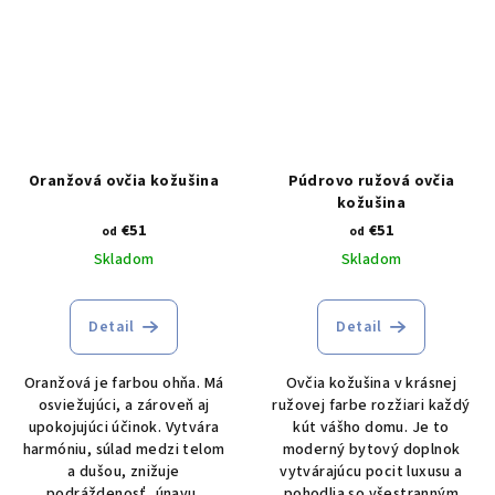
Oranžová ovčia kožušina
Púdrovo ružová ovčia
kožušina
€51
€51
od
od
Skladom
Skladom
Detail
Detail
Oranžová je farbou ohňa. Má
Ovčia kožušina v krásnej
osviežujúci, a zároveň aj
ružovej farbe rozžiari každý
upokojujúci účinok. Vytvára
kút vášho domu. Je to
harmóniu, súlad medzi telom
moderný bytový doplnok
a dušou, znižuje
vytvárajúcu pocit luxusu a
podráždenosť, únavu,
pohodlia so všestranným