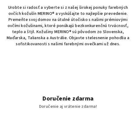
d
v
Urobte si radosť a vyberte si z našej širokej ponuky farebných
a
a
ovčích kožušín MERINO® a vyskúšajte to najlepšie prevedenie.
n
c
Premeňte svoj domov na útulné útočisko s našimi prémiovými
i
i
ovčími kožušinami, ktoré ponúkajú bezkonkurenčnú trvácnosť,
e
e
teplo a štýl. Kožušiny MERINO® sú pôvodom zo Slovenska,
p
Maďarska, Talianska a Austrálie. Objavte stelesnenie pohodlia a
r
sofistikovanosti s našimi farebnými ovečkami už dnes.
v
k
y
v
ý
p
i
Doručenie zdarma
s
u
Doručenie aj vrátenie zdarma!