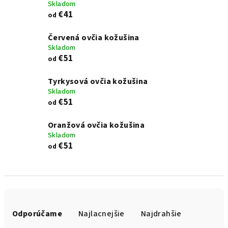
Skladom
€41
od
Červená ovčia kožušina
Skladom
€51
od
Tyrkysová ovčia kožušina
Skladom
€51
od
Oranžová ovčia kožušina
Skladom
€51
od
R
a
Odporúčame
Najlacnejšie
Najdrahšie
d