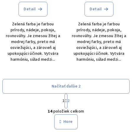
Detail
Detail
Zelená farba je farbou
Zelená farba je farbou
prírody, nádeje, pokoja,
prírody, nádeje, pokoja,
rovnováhy. Je zmesou žltej a
rovnováhy. Je zmesou žltej a
modrej farby, preto má
modrej farby, preto má
osviežujúci, a zároveň aj
osviežujúci, a zároveň aj
upokojujúci účinok. Vytvára
upokojujúci účinok. Vytvára
harmóniu, súlad medzi...
harmóniu, súlad medzi...
Načítať ďalšie 2
S
1
2
t
O
r
14
položiek celkom
á
v
n
l
Hore
k
á
o