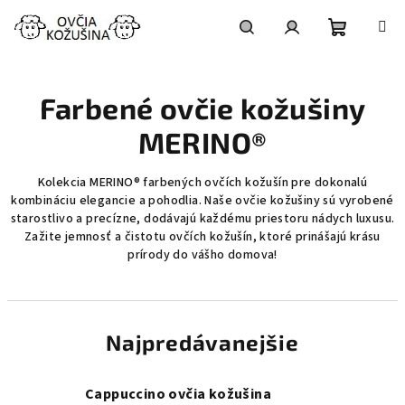
Prejsť
na
obsah
Nákupn
Hľadať
Prihlásenie
Farbené ovčie kožušiny
košík
MERINO®
Kolekcia MERINO® farbených ovčích kožušín pre dokonalú
kombináciu elegancie a pohodlia. Naše ovčie kožušiny sú vyrobené
starostlivo a precízne, dodávajú každému priestoru nádych luxusu.
Zažite jemnosť a čistotu ovčích kožušín, ktoré prinášajú krásu
prírody do vášho domova!
Najpredávanejšie
Cappuccino ovčia kožušina