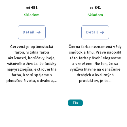
€51
€41
od
od
Skladom
Skladom
Detail
Detail
Červená je optimistická
Čierna farba neznamená vždy
farba, vitálna farba
smútok a tmu. Práve naopak!
aktívnosti, horúčavy, boja,
Táto farba pôsobí elegantne
vášnivého života. Je ľudsky
a vznešene. Nie len, že sa
najvýraznejšia, extrovertná
využíva hlavne na označenie
farba, ktorú spájame s
drahých a kvalitných
plnosťou života, odvahou,...
produktov, je to...
Tip