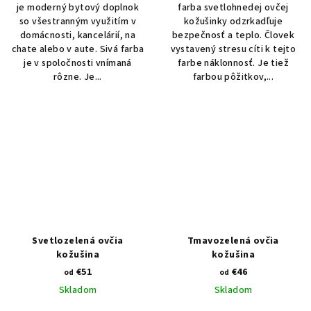
je moderný bytový doplnok
farba svetlohnedej ovčej
so všestranným využitím v
kožušinky odzrkadľuje
domácnosti, kancelárií, na
bezpečnosť a teplo. Človek
chate alebo v aute. Sivá farba
vystavený stresu cíti k tejto
je v spoločnosti vnímaná
farbe náklonnosť. Je tiež
rôzne. Je...
farbou pôžitkov,...
Svetlozelená ovčia
Tmavozelená ovčia
kožušina
kožušina
€51
€46
od
od
Skladom
Skladom