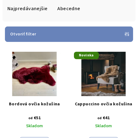
e
Najpredávanejšie
Abecedne
n
i
e
Otvoriť filter
p
V
r
Novinka
ý
o
p
d
i
u
s
k
p
t
r
o
Bordová ovčia kožušina
Cappuccino ovčia kožušina
o
v
€51
€41
d
od
od
Skladom
Skladom
u
k