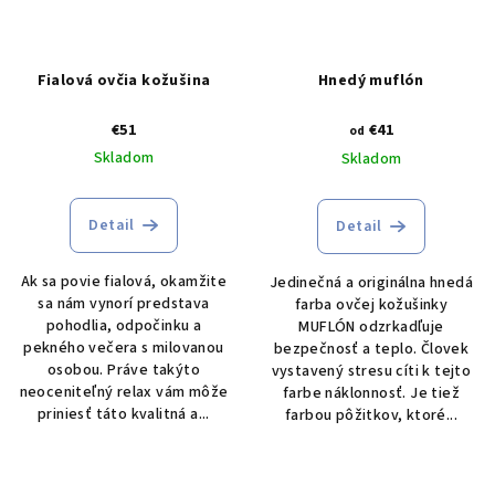
Fialová ovčia kožušina
Hnedý muflón
€51
€41
od
Skladom
Skladom
Detail
Detail
Ak sa povie fialová, okamžite
Jedinečná a originálna hnedá
sa nám vynorí predstava
farba ovčej kožušinky
pohodlia, odpočinku a
MUFLÓN odzrkadľuje
pekného večera s milovanou
bezpečnosť a teplo. Človek
osobou. Práve takýto
vystavený stresu cíti k tejto
neoceniteľný relax vám môže
farbe náklonnosť. Je tiež
priniesť táto kvalitná a...
farbou pôžitkov, ktoré...