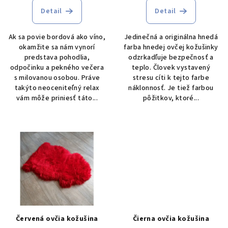
t
Detail
Detail
o
Ak sa povie bordová ako víno,
Jedinečná a originálna hnedá
v
okamžite sa nám vynorí
farba hnedej ovčej kožušinky
predstava pohodlia,
odzrkadľuje bezpečnosť a
odpočinku a pekného večera
teplo. Človek vystavený
s milovanou osobou. Práve
stresu cíti k tejto farbe
takýto neoceniteľný relax
náklonnosť. Je tiež farbou
vám môže priniesť táto...
pôžitkov, ktoré...
Červená ovčia kožušina
Čierna ovčia kožušina