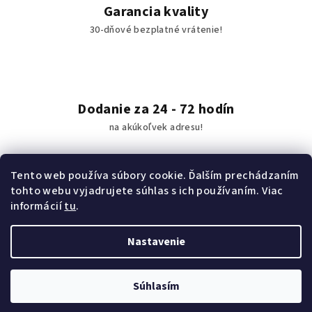
Garancia kvality
30-dňové bezplatné vrátenie!
Dodanie za 24 - 72 hodín
na akúkoľvek adresu!
Tento web používa súbory cookie. Ďalším prechádzaním
tohto webu vyjadrujete súhlas s ich používaním. Viac
Tovar skladom
informácií
tu
.
Slovenský e-shop!
Nastavenie
Z
Copyright 2026
OvčiaKožušina.sk
. Všetky práva vyhradené.
á
Súhlasím
p
Vytvoril Shoptet