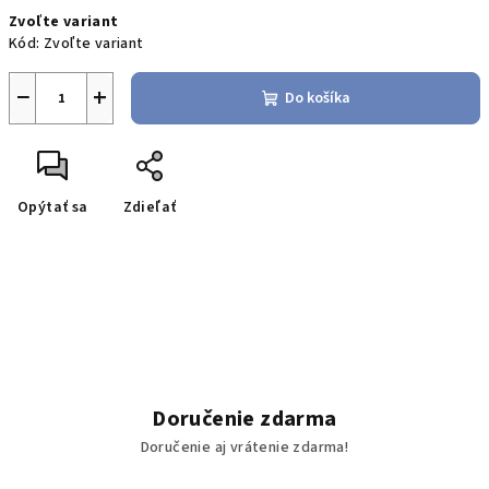
Jednotková
Zvoľte variant
cena:
Kód:
Zvoľte variant
−
+
Do košíka
Opýtať sa
Zdieľať
Doručenie zdarma
Doručenie aj vrátenie zdarma!