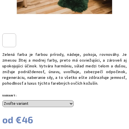
Zelená farba je farbou prírody, nádeje, pokoja, rovnováhy. Je
zmesou žltej a modrej farby, preto má osviežujúci, a zároveň aj
upokojujúci účinok. Vytvára harmóniu, súlad medzi telom a dušou,
znižuje podráždenosť, únavu, uvoľňuje, zabezpečí odpočinok,
regeneráciu, naberanie sily, a to všetko ešte zdôrazňuje jemnosť,
pohodlnosť a luxus týchto farebných ovčích kožušín.
VARIANT:
od
€46