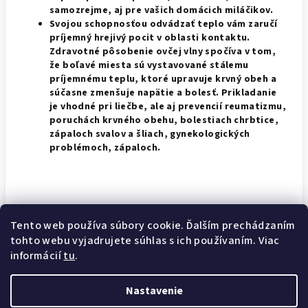
samozrejme, aj pre vašich domácich miláčikov.
Svojou schopnosťou odvádzať teplo vám zaručí
príjemný hrejivý pocit v oblasti kontaktu.
Zdravotné pôsobenie ovčej vlny spočíva v tom,
že boľavé miesta sú vystavované stálemu
príjemnému teplu, ktoré upravuje krvný obeh a
súčasne zmenšuje napätie a bolesť. Prikladanie
je vhodné pri liečbe, ale aj prevencií reumatizmu,
poruchách krvného obehu, bolestiach chrbtice,
zápaloch svalov a šliach, gynekologických
problémoch, zápaloch.
Rozmer koží je od 110CM na dĺžku a 60CM na šírku.
Tento web používa súbory cookie. Ďalším prechádzaním
tohto webu vyjadrujete súhlas s ich používaním. Viac
Doručenie do 2 pracovných dní!!!
informácií
tu
.
Nastavenie