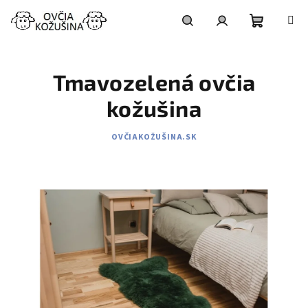
Prejsť
na
obsah
Nákupn
Hľadať
Prihlásenie
Tmavozelená ovčia
košík
kožušina
OVČIAKOŽUŠINA.SK