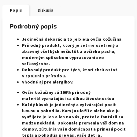
Popis
Diskusia
Podrobný popis
Jedinečná dekorácia to je biela ovčia kožušina.
Prírodný produkt, ktorý je šetrne ošetrený a
zbavený všetkých nečistôt a ovčieho pachu,
moderným spôsobom vypracovania vo
veľkovýrobe.
Dokonalý produkt pre tých, ktorí chcú ostať
v spojení s prírodou.
Vhodné aj pre alergikov.
Ovčie kožušiny sú 100% prírodný
materiál
vyznačujúci
sa dlhou živostnosťou
Každý kúsok je jedinečný a vytvárajúci pocit
luxusu a pohodlia. Kam ju uložíte alebo ako ju
využijete je len a len na vás, pretože fantázii sa
medze nekladú. Dokonale premenia váš dom na
domov, zútulnia vašu domácnosť a prinesú pocit
tepla a pohodlia pre vás, vaše deti a,