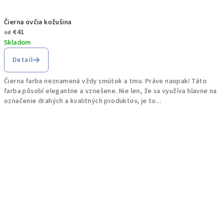
Čierna ovčia kožušina
€41
od
Skladom
Detail
Čierna farba neznamená vždy smútok a tmu. Práve naopak! Táto
farba pôsobí elegantne a vznešene. Nie len, že sa využíva hlavne na
označenie drahých a kvalitných produktov, je to...