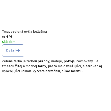
Tmavozelená ovčia kožušina
€46
od
Skladom
Detail
Zelená farba je farbou prírody, nádeje, pokoja, rovnováhy. Je
zmesou žltej a modrej farby, preto má osviežujúci, a zároveň aj
upokojujúci účinok. Vytvára harmóniu, súlad medzi...