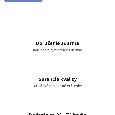
V
i
t
a
Doručenie zdarma
j
Doručenie aj vrátenie zdarma!
t
e
v
Garancia kvality
30-dňové bezplatné vrátenie!
n
a
š