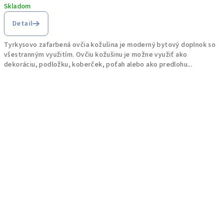
Skladom
Detail
Tyrkysovo zafarbená ovčia kožušina je moderný bytový doplnok so
všestranným využitím. Ovčiu kožušinu je možne využiť ako
dekoráciu, podložku, koberček, poťah alebo ako predlohu...