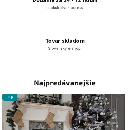
Dodanie za 24 - 72 hodín
o
na akúkoľvek adresu!
m
e
s
Tovar skladom
h
Slovenský e-shop!
o
p
e
Najpredávanejšie
Tip
Tip