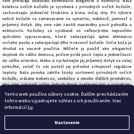
vám prinášajú dokonalú kombináciu elegancie a komfortu. Naša
kolekcia ovčích kožušín je vyrobená z prírodných ovčích kožušín,
zachovávajúc jedinečnú štruktúru a krásu ovčej vlny. Pri výbere
našich kožušín sa zameriavame na symetriu, mäkkosť, jemnosť a
príjemný dotyk. Aby sme vám zaistili maximálny pocit pohodlia a
exkluzivitu. Kožušiny sú vyrábané vo veľkovýrobe najnovšími
spôsobmi vypracovania, ktoré zabezpečujú úplnú elimináciu
ovčieho pachu a zabezpečujú dlhú trvácnosť kožušín. Ovčia koža je
vhodná na viaceré použitia. Môžete ju použiť ako elegantný
doplnok do vášho domova, pričom pridá pocit tepla a jedinečnosti
do vášho interiéru. Alebo si vychutnajte jej príjemný dotyk na vašej
pokožke, zatiaľ čo vás poteší jej prírodná schopnosť regulácie
teploty. Naša ponuka zahŕňa široký sortiment prírodných ovčích
kožušín, vrátane kobercov, vankúšov a mnoho ďalších produktov,
aby sme vyhoveli vašim individuálnym preferenciám a potrebám.
Každý kúsok je starostlivo vyrobený, aby ste dostali len to
Tento web používa súbory cookie. Ďalším prechádzaním
najlepšie. Nakupovanie u nás je jednoduché a bezstarostné, s
tohto webu vyjadrujete súhlas s ich používaním. Viac
rýchlym dodaním priamo k vám domov. Urobte si radosť a vyberte
informácií
tu
.
si jedinečný kúsok ovčej kožušiny, ktorý vám prinesie útulie a
komfort každý deň.
Nastavenie
Z