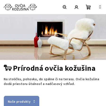
Prejsť
na
obsah
Nákupn
Hľadať
Prihlásenie
košík
🐑 Prírodná ovčia kožušina
Na stoličku, pohovku, do spálne či na terasu. Ovčia kožušina
dodá priestoru útulnosť a nadčasový vzhľad.
Naše produkty