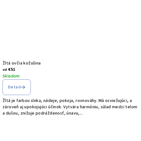
Žltá ovčia kožušina
€51
od
Skladom
Detail
Žltá je farbou slnka, nádeje, pokoja, rovnováhy. Má osviežujúci, a
zároveň aj upokojujúci účinok. Vytvára harmóniu, súlad medzi telom
a dušou, znižuje podráždenosť, únavu,...