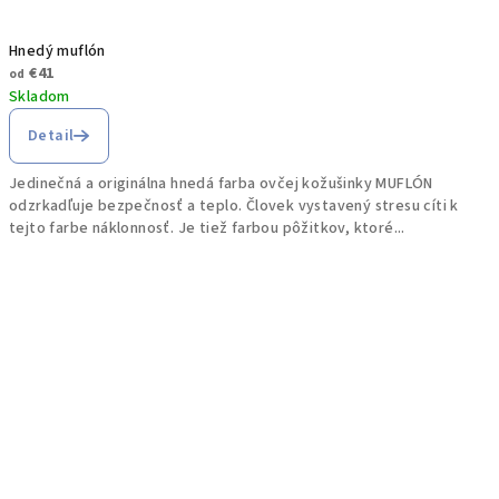
Hnedý muflón
€41
od
Skladom
Detail
Jedinečná a originálna hnedá farba ovčej kožušinky MUFLÓN
odzrkadľuje bezpečnosť a teplo. Človek vystavený stresu cíti k
tejto farbe náklonnosť. Je tiež farbou pôžitkov, ktoré...