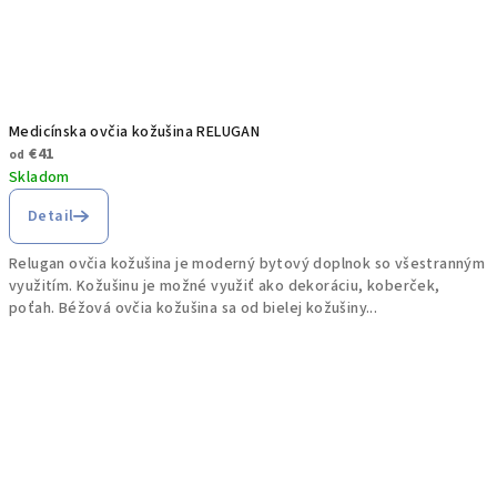
Medicínska ovčia kožušina RELUGAN
€41
od
Skladom
Detail
Relugan ovčia kožušina je moderný bytový doplnok so všestranným
využitím. Kožušinu je možné využiť ako dekoráciu, koberček,
poťah. Béžová ovčia kožušina sa od bielej kožušiny...