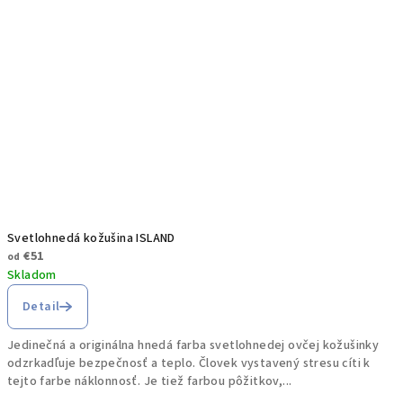
Svetlohnedá kožušina ISLAND
€51
od
Skladom
Detail
Jedinečná a originálna hnedá farba svetlohnedej ovčej kožušinky
odzrkadľuje bezpečnosť a teplo. Človek vystavený stresu cíti k
tejto farbe náklonnosť. Je tiež farbou pôžitkov,...