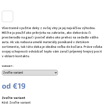
Všestranné využitie deky z ovčej vlny je jej najväčšou výhodou.
Môžte ju použiť ako prikrývku na zahriatie, ako dekoráciu či
prestieradlo na gauč i posteľ alebo ako prehoz na sedadlo vášho
auta. Ak vás nebavia umelé materiály ponúkané v detskom
sortimente, tak táto deka je ideálna voľba do kočiara. Práve vďaka
svojej schopnosti odvádzať teplo vám zaručí príjemný hrejivý pocit
v oblasti kontaktu.
VARIANT:
od
€19
Jednotková
Zvoľte variant
cena:
Kód:
Zvoľte variant