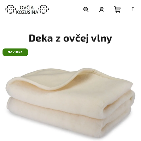
Prejsť
na
obsah
Nákupn
Hľadať
Prihlásenie
Deka z ovčej vlny
košík
Novinka