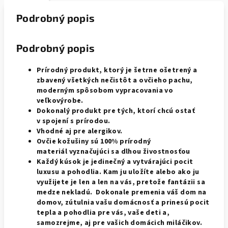
Podrobný popis
Podrobný popis
Prírodný produkt, ktorý je šetrne ošetrený a
zbavený všetkých nečistôt a ovčieho pachu,
moderným spôsobom vypracovania vo
veľkovýrobe.
Dokonalý produkt pre tých, ktorí chcú ostať
v spojení s prírodou.
Vhodné aj pre alergikov.
Ovčie kožušiny sú 100% prírodný
materiál
vyznačujúci
sa dlhou živostnosťou
Každý kúsok je jedinečný a vytvárajúci pocit
luxusu a pohodlia. Kam ju uložíte alebo ako ju
využijete je len a len na vás, pretože fantázii sa
medze nekladú. Dokonale premenia váš dom na
domov, zútulnia vašu domácnosť a prinesú pocit
tepla a pohodlia pre vás, vaše deti a,
samozrejme, aj pre vašich domácich miláčikov.