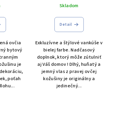
m
Skladom
Detail
ená ovčia
Exkluzívne a štýlové vankúše v
rný bytový
bielej farbe. Nadčasový
stranným
doplnok, ktorý môže zútulniť
ožušinu je
aj Váš domov ! Dlhý, huňatý a
dekoráciu,
jemný vlas z pravej ovčej
ek, poťah
kožušiny je originálny a
lohu...
jedinečný...