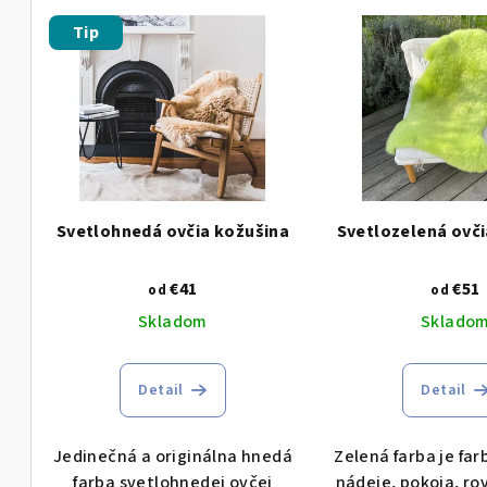
V
e
Tip
ý
n
p
i
i
e
s
p
p
r
Svetlohnedá ovčia kožušina
Svetlozelená ovči
r
o
€41
€51
od
od
o
d
Skladom
Sklado
d
u
u
k
Detail
Detail
k
t
Jedinečná a originálna hnedá
Zelená farba je far
t
o
farba svetlohnedej ovčej
nádeje, pokoja, ro