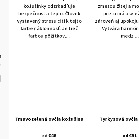
o
kožušinky odzrkadľuje
zmesou žltej a mo
v
bezpečnosť a teplo. Človek
preto má osviež
v
vystavený stresu cíti k tejto
zároveň aj upokoju
farbe náklonnosť. Je tiež
Vytvára harmóni
farbou pôžitkov,...
medzi..
9
Tmavozelená ovčia kožušina
Tyrkysová ovčia
€46
€51
od
od