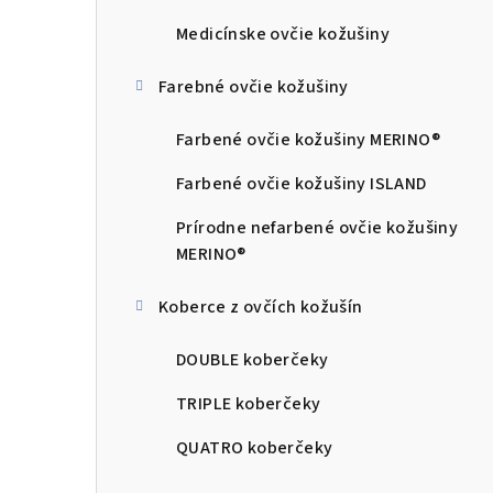
n
Medicínske ovčie kožušiny
e
Farebné ovčie kožušiny
l
Farbené ovčie kožušiny MERINO®
Farbené ovčie kožušiny ISLAND
Prírodne nefarbené ovčie kožušiny
MERINO®
Koberce z ovčích kožušín
DOUBLE koberčeky
TRIPLE koberčeky
QUATRO koberčeky