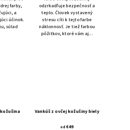
drej farby,
odzrkadľuje bezpečnosť a
ujúci, a
teplo. Človek vystavený
júci účinok.
stresu cíti k tejto farbe
u, súlad
náklonnosť. Je tiež farbou
.
pôžitkov, ktoré vám aj...
 kožušina
Vankúš z ovčej kožušiny biely
€49
od