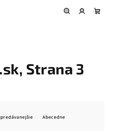
Hľadať
Prihlásenie
Nákupný
košík
.sk
, Strana 3
jpredávanejšie
Abecedne