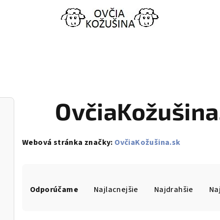
OvčiaKožušina
Webová stránka značky:
OvčiaKožušina.sk
R
Odporúčame
Najlacnejšie
Najdrahšie
Na
a
d