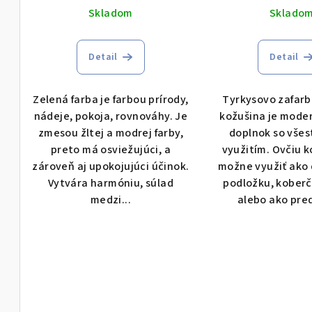
Skladom
Sklado
Detail
Detail
Zelená farba je farbou prírody,
Tyrkysovo zafarb
nádeje, pokoja, rovnováhy. Je
kožušina je mode
zmesou žltej a modrej farby,
doplnok so vše
preto má osviežujúci, a
využitím. Ovčiu k
zároveň aj upokojujúci účinok.
možne využiť ako 
Vytvára harmóniu, súlad
podložku, koberč
medzi...
alebo ako pred