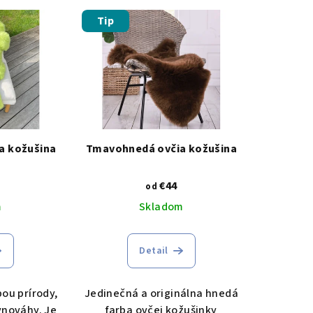
Tip
a kožušina
Tmavohnedá ovčia kožušina
€44
od
m
Skladom
Detail
bou prírody,
Jedinečná a originálna hnedá
vnováhy. Je
farba ovčej kožušinky