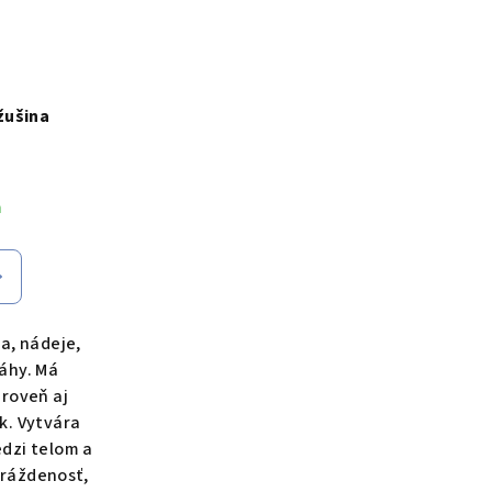
žušina
m
ka, nádeje,
áhy. Má
ároveň aj
k. Vytvára
dzi telom a
dráždenosť,