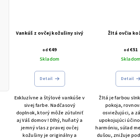
Vankúš z ovčej kožušiny sivý
Žltá ovčia ko
€49
€51
od
od
Skladom
Sklado
Detail
Detail
Exkluzívne a štýlové vankúše v
Žltá je farbou sln
sivej farbe. Nadčasový
pokoja, rovnov
doplnok, ktorý môže zútulniť
osviežujúci, a z
aj Váš domov ! Dlhý, huňatý a
upokojujúci účino
jemný vlas z pravej ovčej
harmóniu, súlad me
kožušiny je originálny a
dušou, znižuje po