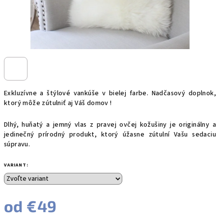
Exkluzívne a štýlové vankúše v bielej farbe. Nadčasový doplnok,
ktorý môže zútulniť aj Váš domov !
Dlhý, huňatý a jemný vlas z pravej ovčej kožušiny je originálny a
jedinečný prírodný produkt, ktorý úžasne zútulní Vašu sedaciu
súpravu.
VARIANT:
od
€49