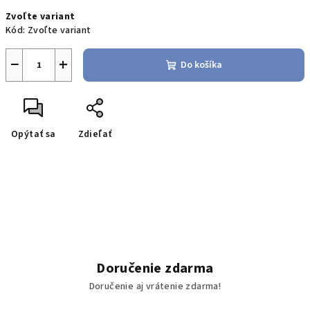
Jednotková
Zvoľte variant
cena:
Kód:
Zvoľte variant
−
+
Do košíka
Opýtať sa
Zdieľať
Doručenie zdarma
Doručenie aj vrátenie zdarma!