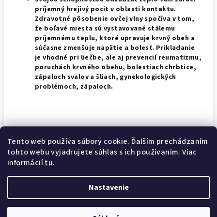
príjemný hrejivý pocit v oblasti kontaktu.
Zdravotné pôsobenie ovčej vlny spočíva v tom,
že boľavé miesta sú vystavované stálemu
príjemnému teplu, ktoré upravuje krvný obeh a
súčasne zmenšuje napätie a bolesť. Prikladanie
je vhodné pri liečbe, ale aj prevencií reumatizmu,
poruchách krvného obehu, bolestiach chrbtice,
zápaloch svalov a šliach, gynekologických
problémoch, zápaloch.
Rozmer vankúšov je od 40CM na dĺžku a 40CM na šírku.
Tento web používa súbory cookie. Ďalším prechádzaním
tohto webu vyjadrujete súhlas s ich používaním. Viac
Doručenie do 2 pracovných dní!!!
informácií
tu
.
Nastavenie
Z
Copyright 2026
OvčiaKožušina.sk
. Všetky práva vyhradené.