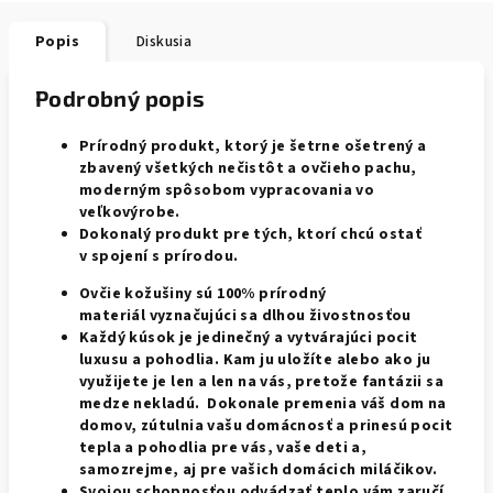
Popis
Diskusia
Podrobný popis
Prírodný produkt, ktorý je šetrne ošetrený a
zbavený všetkých nečistôt a ovčieho pachu,
moderným spôsobom vypracovania vo
veľkovýrobe.
Dokonalý produkt pre tých, ktorí chcú ostať
v spojení s prírodou.
Ovčie kožušiny sú 100% prírodný
materiál
vyznačujúci
sa dlhou živostnosťou
Každý kúsok je jedinečný a vytvárajúci pocit
luxusu a pohodlia. Kam ju uložíte alebo ako ju
využijete je len a len na vás, pretože fantázii sa
medze nekladú. Dokonale premenia váš dom na
domov, zútulnia vašu domácnosť a prinesú pocit
tepla a pohodlia pre vás, vaše deti a,
samozrejme, aj pre vašich domácich miláčikov.
Svojou schopnosťou odvádzať teplo vám zaručí