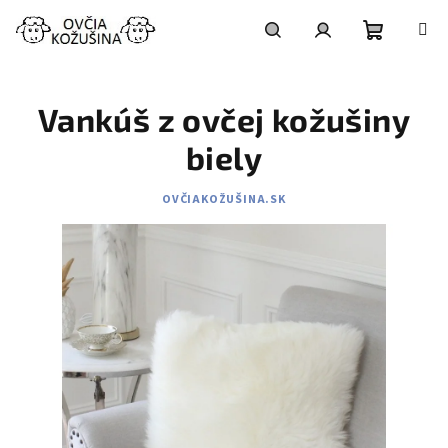
Prejsť
na
obsah
Nákupn
Hľadať
Prihlásenie
Vankúš z ovčej kožušiny
košík
biely
OVČIAKOŽUŠINA.SK