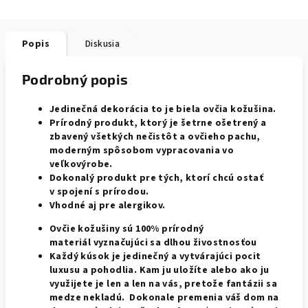
Popis
Diskusia
Podrobný popis
Jedinečná dekorácia to je biela ovčia kožušina.
Prírodný produkt, ktorý je šetrne ošetrený a
zbavený všetkých nečistôt a ovčieho pachu,
moderným spôsobom vypracovania vo
veľkovýrobe.
Dokonalý produkt pre tých, ktorí chcú ostať
v spojení s prírodou.
Vhodné aj pre alergikov.
Ovčie kožušiny sú 100% prírodný
materiál
vyznačujúci
sa dlhou živostnosťou
Každý kúsok je jedinečný a vytvárajúci pocit
luxusu a pohodlia. Kam ju uložíte alebo ako ju
využijete je len a len na vás, pretože fantázii sa
medze nekladú. Dokonale premenia váš dom na