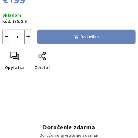
Jednotková
Skladom
cena:
Kód:
185/S 9
−
+
Do košíka
Opýtať sa
Zdieľať
Doručenie zdarma
Doručenie aj vrátenie zdarma!