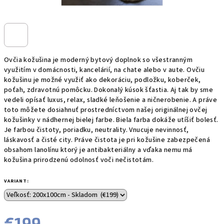
Ovčia kožušina je moderný bytový doplnok so všestranným
využitím v domácnosti, kancelárií, na chate alebo v aute. Ovčiu
kožušinu je možné využiť ako dekoráciu, podložku, koberček,
poťah, zdravotnú pomôcku. Dokonalý kúsok šťastia. Aj tak by sme
vedeli opísať luxus, relax, sladké leňošenie a ničnerobenie. A práve
toto môžete dosiahnuť prostredníctvom našej originálnej ovčej
kožušinky v nádhernej bielej farbe. Biela farba dokáže utíšiť bolesť.
Je farbou čistoty, poriadku, neutrality. Vnucuje nevinnosť,
láskavosť a čisté city. Práve čistota je pri kožušine zabezpečená
obsahom lanolínu ktorý je antibakteriálny a vďaka nemu má
kožušina prirodzenú odolnosť voči nečistotám.
VARIANT:
€199