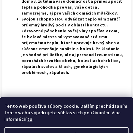
domov, zútulnia vašu domácnosť a prinesú pocit
tepla a pohodlia pre vás, vaše deti a,
samozrejme, aj pre vašich domácich miláčikov.
Svojou schopnosťou odvádzať teplo vám zaručí
príjemný hrejivý pocit v oblasti kontaktu.
Zdravotné pôsobenie ovčej vlny spočíva v tom,
že boľavé miesta sú vystavované stálemu
príjemnému teplu, ktoré upravuje krvný obeh a
súčasne zmenšuje napätie a bolesť. Prikladanie
je vhodné pri liečbe, ale aj prevencií reumatizmu,
poruchách krvného obehu, bolestiach chrbtice,
zápaloch svalov a šliach, gynekologických
problémoch, zápaloch.
Rozmer koží je od 200CM na dĺžku a 100CM na šírku.
Tento web používa súbory cookie. Ďalším prechádzaním
tohto webu vyjadrujete súhlas s ich používaním. Viac
Doručenie do 7 pracovných dní!!!
informácií
tu
.